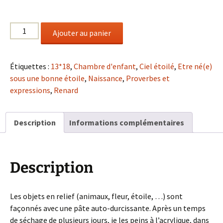
quantité
Ajouter au panier
de
Être
né(e)
Étiquettes :
13*18
,
Chambre d'enfant
,
Ciel étoilé
,
Etre né(e)
sous
sous une bonne étoile
,
Naissance
,
Proverbes et
une
expressions
,
Renard
bonne
étoile
Description
Informations complémentaires
Description
Les objets en relief (animaux, fleur, étoile, …) sont
façonnés avec une pâte auto-durcissante. Après un temps
de séchage de plusieurs jours, je les peins à l’acrylique, dans