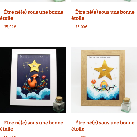
Être né(e) sous une bonne
Être né(e) sous une bonne
étoile
étoile
35,00
€
55,00
€
Ce
Ce
produit
produit
a
a
plusieurs
plusieurs
variations.
variations.
Les
Les
options
options
peuvent
peuvent
être
être
choisies
choisies
sur
sur
la
la
Être né(e) sous une bonne
Être né(e) sous une bonne
page
page
étoile
étoile
du
du