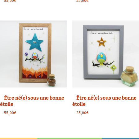
55,00
€
55,00
€
produit
produit
Ce
produit
a
plusieurs
variations.
Les
options
peuvent
être
choisies
sur
la
Être né(e) sous une bonne
Être né(e) sous une bonne
page
étoile
étoile
du
55,00
€
35,00
€
produit
Ce
Ce
produit
produit
a
a