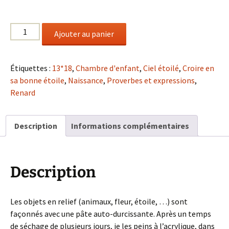
quantité
Ajouter au panier
de
Croire
en
Étiquettes :
13*18
,
Chambre d'enfant
,
Ciel étoilé
,
Croire en
sa
sa bonne étoile
,
Naissance
,
Proverbes et expressions
,
bonne
Renard
étoile
Description
Informations complémentaires
Description
Les objets en relief (animaux, fleur, étoile, …) sont
façonnés avec une pâte auto-durcissante. Après un temps
de séchage de plusieurs jours, je les peins à l’acrylique, dans