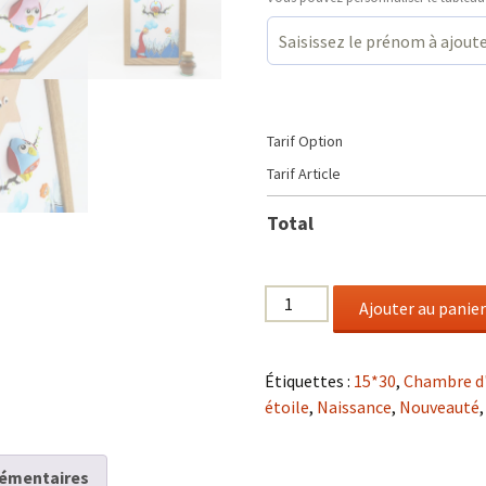
Tarif Option
Tarif Article
Total
quantité
Ajouter au panier
de
Croire
en
Étiquettes :
15*30
,
Chambre d
sa
étoile
,
Naissance
,
Nouveauté
bonne
étoile
émentaires