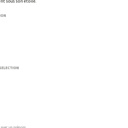
nt sous son étoile.
ION
SELECTION
u avec un prénom.