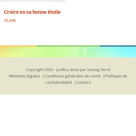
Croire en sa bonne étoile
35,00
€
Ce
produit
a
plusieurs
variations.
Les
Copyright 2025 - La Miss émoi par Soazig Verré
options
Mentions légales
|
Conditions générales de vente
|
Politique de
peuvent
confidentialité
|
Contact
être
choisies
sur
la
page
du
produit